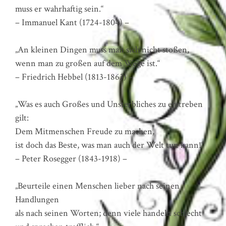
muss er wahrhaftig sein.“
– Immanuel Kant (1724-1804) –
„An kleinen Dingen muss man sich nicht stoßen,
wenn man zu großen auf dem Wege ist.“
– Friedrich Hebbel (1813-1863) –
„Was es auch Großes und Unsterbliches zu erstreben
gilt:
Dem Mitmenschen Freude zu machen,
ist doch das Beste, was man auch der Welt tun kann!“
– Peter Rosegger (1843-1918) –
„Beurteile einen Menschen lieber nach seinen
Handlungen
als nach seinen Worten; denn viele handeln schlecht