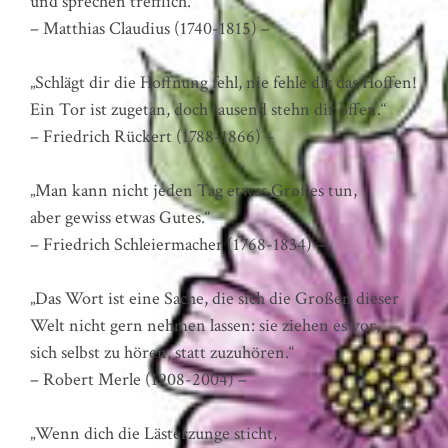
und sprechen trefflich.“
– Matthias Claudius (1740-1815) –
„Schlägt dir die Hoffnung fehl, nie fehle dir das Hoffen!
Ein Tor ist zugetan, doch tausend stehn dir offen.“
– Friedrich Rückert (1788-1866) –
„Man kann nicht jeden Tag etwas Großes tun,
aber gewiss etwas Gutes.“
– Friedrich Schleiermacher (1768-1834) –
„Das Wort ist eine Sache, die sich die Großen dieser
Welt nicht gern nehmen lassen: sie ziehen es vor,
sich selbst zu hören, statt zuzuhören.“
– Robert Merle (1908-2004) –
„Wenn dich die Lästerzunge sticht,