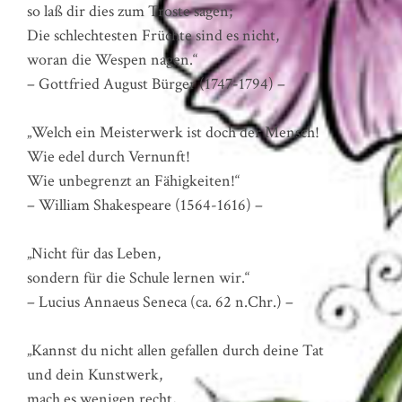
so laß dir dies zum Troste sagen;
Die schlechtesten Früchte sind es nicht,
woran die Wespen nagen.“
– Gottfried August Bürger (1747-1794) –
„Welch ein Meisterwerk ist doch der Mensch!
Wie edel durch Vernunft!
Wie unbegrenzt an Fähigkeiten!“
– William Shakespeare (1564-1616) –
„Nicht für das Leben,
sondern für die Schule lernen wir.“
– Lucius Annaeus Seneca (ca. 62 n.Chr.) –
„Kannst du nicht allen gefallen durch deine Tat
und dein Kunstwerk,
mach es wenigen recht,