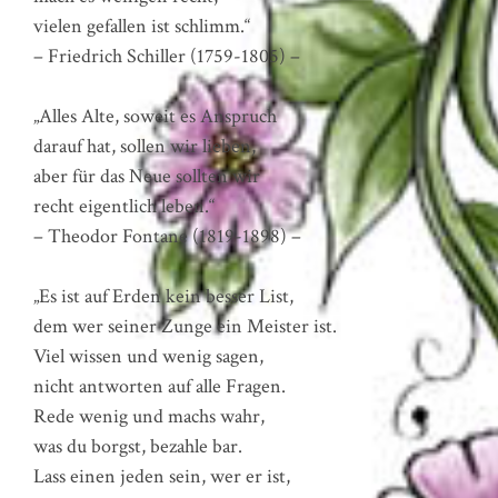
vielen gefallen ist schlimm.“
– Friedrich Schiller (1759-1805) –
„Alles Alte, soweit es Anspruch
darauf hat, sollen wir lieben,
aber für das Neue sollten wir
recht eigentlich leben.“
– Theodor Fontane (1819-1898) –
„Es ist auf Erden kein besser List,
dem wer seiner Zunge ein Meister ist.
Viel wissen und wenig sagen,
nicht antworten auf alle Fragen.
Rede wenig und machs wahr,
was du borgst, bezahle bar.
Lass einen jeden sein, wer er ist,