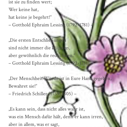
ist sie zu finden wert;
Wer keine hat,
hat keine je begehrt!“
– Gotthold Ephraim Lessing (1792-1781) –
„Die ersten Entschließungen
sind nicht immer die klügsten,
aber gewöhnlich die redlichsten.“
– Gotthold Ephraim Lessing (1792-1781) –
„Der Menschheit Würde ist in Eure Hand gegeben,
Bewahret sie!“
– Friedrich Schiller (1759-1805) –
„Es kann sein, dass nicht alles wahr ist,
was ein Mensch dafür hält, denn er kann irren,
aber in allem, was er sagt,