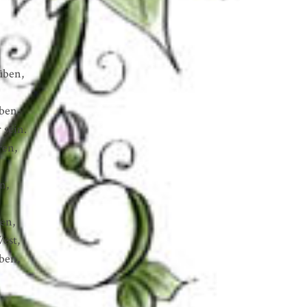
üben,
ben,
 sein.
ren,
n,
ben,
est,
ben,