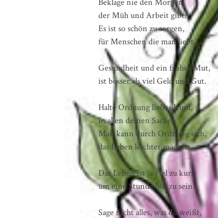
Beklage nie den Morgen,
der Müh und Arbeit gibt.
Es ist so schön zu sorgen,
für Menschen die man liebt.
Gesundheit und ein froher Mut,
ist besser als viel Geld und Gut.
Halte Ordnung liebes Kind,
in allen deinen Sachen.
Man kann durch Ordnung sich,
das Leben leichter machen.
Das Leben ist ja viel zu kurz
um eine Stunde bös zu sein.
Sage nicht alles, was du weißt,