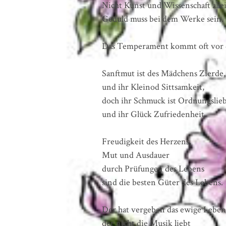
Nicht Kunst und Wissenschaft alle
Geduld muss bei dem Werke sein.
Das Temperament kommt oft vor
Sanftmut ist des Mädchens Zierde,
und ihr Kleinod Sittsamkeit,
doch ihr Schmuck ist Ordnungslie
und ihr Glück Zufriedenheit.
Freudigkeit des Herzens,
Mut und Ausdauer
durch Prüfungen des Lebens
sind die besten Güter des Lebens.
Der hat vergeben das ewige Leben
der nicht die Musik liebt