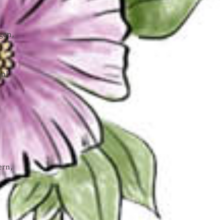
gen,
in!
ern,