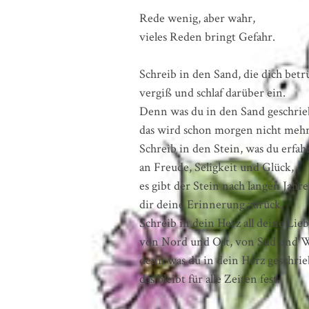
Rede wenig, aber wahr,
vieles Reden bringt Gefahr.
Schreib in den Sand, die dich betr
vergiß und schlaf darüber ein.
Denn was du in den Sand geschrie
das wird schon morgen nicht mehr
Schreib in den Stein, was du erfah
an Freude, Seligkeit und Glück,
es gibt der Stein nach langen Jahre
dir deine Erinnerung zurück.
Schreib in dein Herz all deine Lie
von Nord und Ost, von Süd und W
denn was du in dein Herz geschrie
das bleibt für alle Zeiten fest.