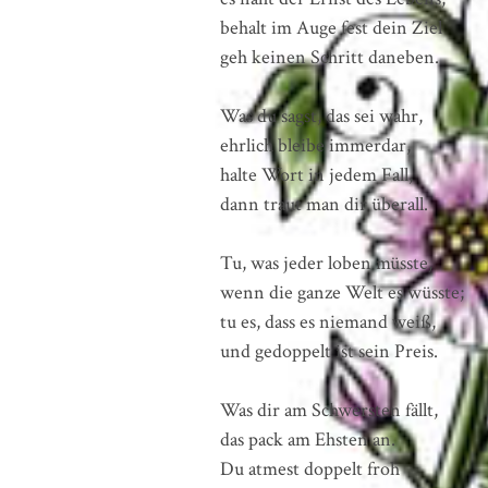
behalt im Auge fest dein Ziel
geh keinen Schritt daneben.
Was du sagst, das sei wahr,
ehrlich bleibe immerdar,
halte Wort in jedem Fall,
dann traut man dir überall.
Tu, was jeder loben müsste,
wenn die ganze Welt es wüsste;
tu es, dass es niemand weiß,
und gedoppelt ist sein Preis.
Was dir am Schwersten fällt,
das pack am Ehsten an.
Du atmest doppelt froh