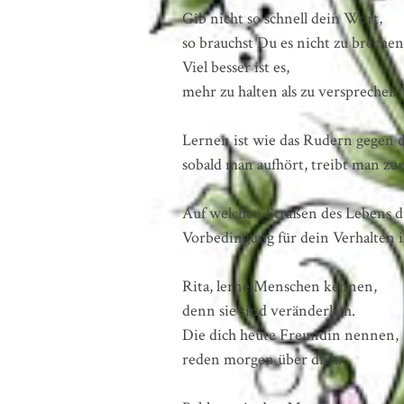
Gib nicht so schnell dein Wort,
so brauchst Du es nicht zu brechen
Viel besser ist es,
mehr zu halten als zu versprechen!
Lernen ist wie das Rudern gegen 
sobald man aufhört, treibt man zu
Auf welchen Straßen des Lebens d
Vorbedingung für dein Verhalten i
Rita, lerne Menschen kennen,
denn sie sind veränderlich.
Die dich heute Freundin nennen,
reden morgen über dich.