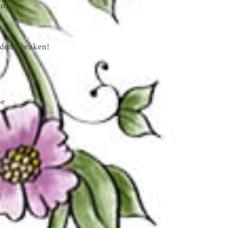
in,
 dem Denken!
be
,