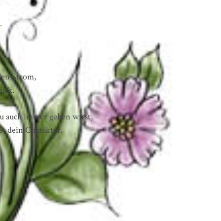
.
den Strom,
rück.
u auch immer gehen wirst,
st dein Charakter.