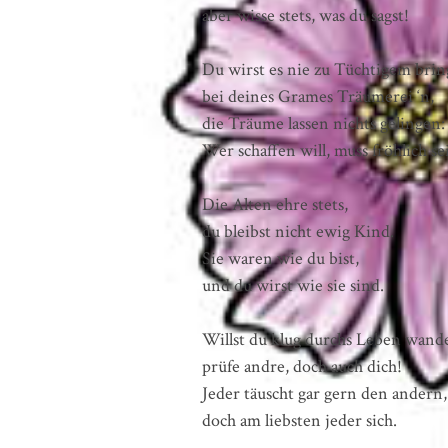
aber wisse stets, was du sagst!
Du wirst es nie zu Tüchtigem brin
bei deines Grames Träumerei ‘n,
die Träume lassen nichts gelingen:
Wer schaffen will, muss fröhlich se
Die Alten ehre stets,
du bleibst nicht ewig Kind.
Sie waren wie du bist,
und du wirst wie sie sind.
Willst du klug durchs Leben wand
prüfe andre, doch auch dich!
Jeder täuscht gar gern den andern,
doch am liebsten jeder sich.