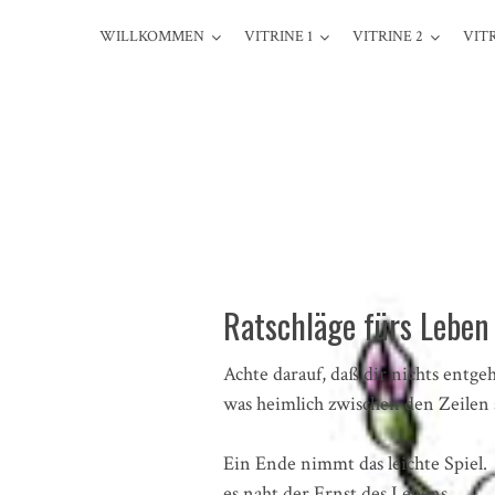
WILLKOMMEN
VITRINE 1
VITRINE 2
VITR
Ratschläge fürs Leben
Achte darauf, daß dir nichts entgeh
was heimlich zwischen den Zeilen 
Ein Ende nimmt das leichte Spiel.
es naht der Ernst des Lebens,