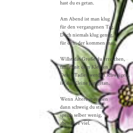
hast du es getan.
Am Abend ist man klug
für den vergangenen Tag.
Doch niemals klug genug,
für den, der kommen mag.
Willst das Große du erreichen,
fange mit dem Kleinen an.
Deine Tadler werden schweigen,
ist das Kleine gut getan.
Wenn Ältere sprechen
dann schweig du still,
sprich selber wenig,
aber höre viel.