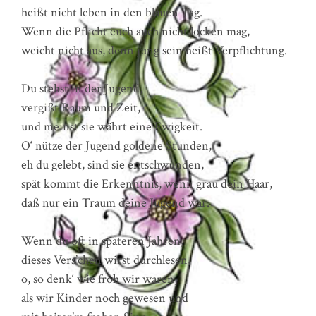
heißt nicht leben in den blauen Tag.
Wenn die Pflicht euch auch nicht locken mag,
weicht nicht aus, denn jung sein heißt Verpflichtung.
Du stehst in der Jugend,
vergißt Raum und Zeit,
und meinst sie währt eine Ewigkeit.
O‘ nütze der Jugend goldene Stunden,
eh du gelebt, sind sie entschwunden,
spät kommt die Erkenntnis, wenn grau dein Haar,
daß nur ein Traum deine Jugend war.
Wenn du oft in späteren Jahren,
dieses Vers’chen wirst durchlesen,
o, so denk‘ wie froh wir waren,
als wir Kinder noch gewesen und