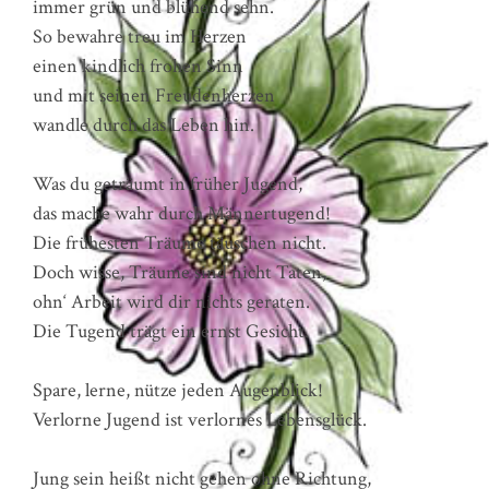
immer grün und blühend sehn.
So bewahre treu im Herzen
einen kindlich frohen Sinn
und mit seinen Freudenherzen
wandle durch das Leben hin.
Was du geträumt in früher Jugend,
das mache wahr durch Männertugend!
Die frühesten Träume täuschen nicht.
Doch wisse, Träume sind nicht Taten,
ohn‘ Arbeit wird dir nichts geraten.
Die Tugend trägt ein ernst Gesicht.
Spare, lerne, nütze jeden Augenblick!
Verlorne Jugend ist verlornes Lebensglück.
Jung sein heißt nicht gehen ohne Richtung,