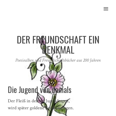
MENU
DER FREUNDSCHAFT EIN
DENKMAL
Poesiealben und Freundschaftsbücher aus 200 Jahren
Die Jugend von damals
Der Fleiß in deinen Jugendtagen,
wird später goldene Früchte tragen.