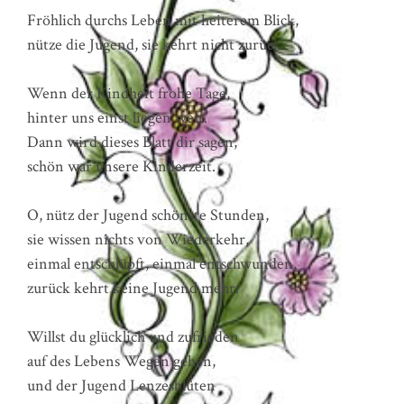
Fröhlich durchs Leben mit heiterem Blick,
nütze die Jugend, sie kehrt nicht zurück.
Wenn der Kindheit frohe Tage,
hinter uns einst liegen weit.
Dann wird dieses Blatt dir sagen,
schön war unsere Kinderzeit.
O, nütz der Jugend schönste Stunden,
sie wissen nichts von Wiederkehr,
einmal entschlüpft, einmal entschwunden,
zurück kehrt keine Jugend mehr.
Willst du glücklich und zufrieden
auf des Lebens Wegen gehen,
und der Jugend Lenzesblüten